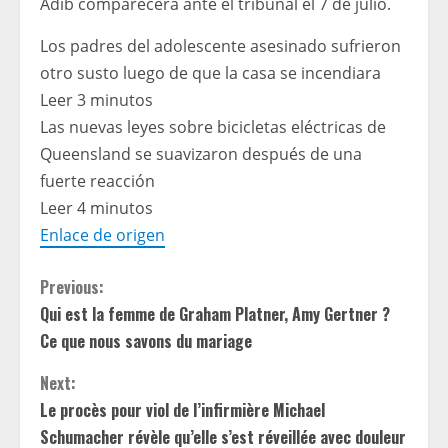
Adib comparecerá ante el tribunal el 7 de julio.
Los padres del adolescente asesinado sufrieron
otro susto luego de que la casa se incendiara
Leer 3 minutos
Las nuevas leyes sobre bicicletas eléctricas de
Queensland se suavizaron después de una
fuerte reacción
Leer 4 minutos
Enlace de origen
C
Previous:
Qui est la femme de Graham Platner, Amy Gertner ?
o
Ce que nous savons du mariage
n
Next:
t
Le procès pour viol de l’infirmière Michael
Schumacher révèle qu’elle s’est réveillée avec douleur