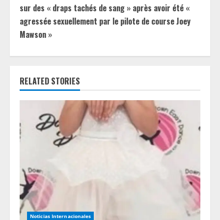
i
sur des « draps tachés de sang » après avoir été «
agressée sexuellement par le pilote de course Joey
n
Mawson »
u
e
RELATED STORIES
R
e
a
d
i
n
g
Noticias Internacionales