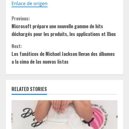
Enlace de origen
C
Previous:
Microsoft prépare une nouvelle gamme de hits
o
déchargés pour les produits, les applications et Xbox
n
Next:
t
Los fanáticos de Michael Jackson llevan dos álbumes
a la cima de las nuevas listas
i
n
RELATED STORIES
u
e
R