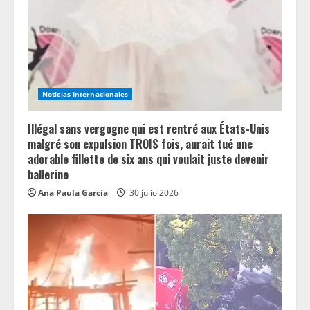
e
a
d
i
Noticias Internacionales
n
Illégal sans vergogne qui est rentré aux États-Unis
g
malgré son expulsion TROIS fois, aurait tué une
adorable fillette de six ans qui voulait juste devenir
ballerine
Ana Paula García
30 julio 2026