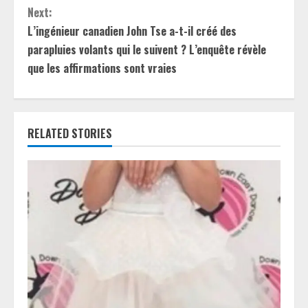
Next:
n
L’ingénieur canadien John Tse a-t-il créé des
t
parapluies volants qui le suivent ? L’enquête révèle
que les affirmations sont vraies
i
n
RELATED STORIES
u
e
R
e
a
d