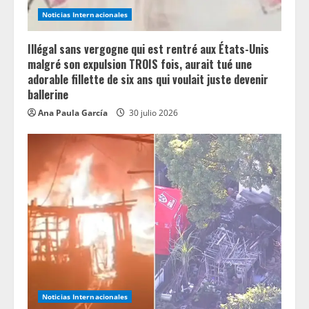
i
Noticias Internacionales
n
Illégal sans vergogne qui est rentré aux États-Unis
g
malgré son expulsion TROIS fois, aurait tué une
adorable fillette de six ans qui voulait juste devenir
ballerine
Ana Paula García
30 julio 2026
Noticias Internacionales