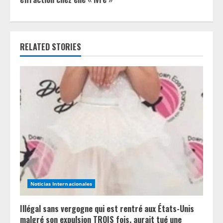
i
n
RELATED STORIES
u
e
R
e
a
d
i
Noticias Internacionales
n
Illégal sans vergogne qui est rentré aux États-Unis
g
malgré son expulsion TROIS fois, aurait tué une