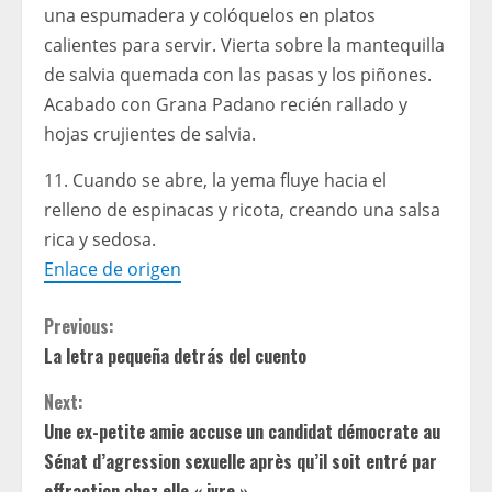
una espumadera y colóquelos en platos
calientes para servir. Vierta sobre la mantequilla
de salvia quemada con las pasas y los piñones.
Acabado con Grana Padano recién rallado y
hojas crujientes de salvia.
11. Cuando se abre, la yema fluye hacia el
relleno de espinacas y ricota, creando una salsa
rica y sedosa.
Enlace de origen
C
Previous:
La letra pequeña detrás del cuento
o
Next:
n
Une ex-petite amie accuse un candidat démocrate au
t
Sénat d’agression sexuelle après qu’il soit entré par
effraction chez elle « ivre »