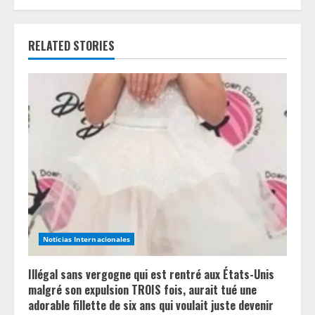
u
e
RELATED STORIES
R
e
a
d
i
n
Noticias Internacionales
g
Illégal sans vergogne qui est rentré aux États-Unis
malgré son expulsion TROIS fois, aurait tué une
adorable fillette de six ans qui voulait juste devenir