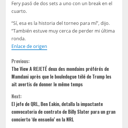
Fery pasó de dos sets a uno con un break en el
cuarto.
“Sí, esa es la historia del torneo para mí”, dijo.
“También estuve muy cerca de perder mi última
ronda.
Enlace de origen
C
Previous:
The View A REJETÉ deux des mondains préférés de
o
Mamdani après que le bouledogue télé de Trump les
n
ait avertis de donner le même temps
t
Next:
El jefe de QRL, Ben Eakin, detalla la impactante
i
convocatoria de contrato de Billy Slater para un gran
concierto ‘de ensueño’ en la NRL
n