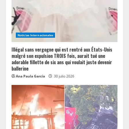
d
i
n
Noticias Internacionales
g
Illégal sans vergogne qui est rentré aux États-Unis
malgré son expulsion TROIS fois, aurait tué une
adorable fillette de six ans qui voulait juste devenir
ballerine
Ana Paula García
30 julio 2026