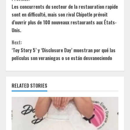
C
Les concurrents du secteur de la restauration rapide
o
sont en difficulté, mais son rival Chipotle prévoit
n
d’ouvrir plus de 100 nouveaux restaurants aux États-
Unis.
t
Next:
i
‘Toy Story 5’ y ‘Disclosure Day’ muestran por qué las
películas son veraniegas o se están desvaneciendo
n
u
e
RELATED STORIES
R
e
a