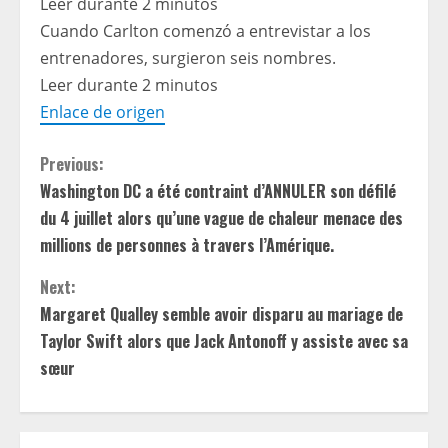
Leer durante 2 minutos
Cuando Carlton comenzó a entrevistar a los
entrenadores, surgieron seis nombres.
Leer durante 2 minutos
Enlace de origen
C
Previous:
Washington DC a été contraint d’ANNULER son défilé
o
du 4 juillet alors qu’une vague de chaleur menace des
n
millions de personnes à travers l’Amérique.
t
Next:
Margaret Qualley semble avoir disparu au mariage de
i
Taylor Swift alors que Jack Antonoff y assiste avec sa
sœur
n
u