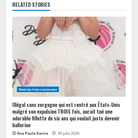
e
RELATED STORIES
R
e
a
d
i
n
Noticias Internacionales
g
Illégal sans vergogne qui est rentré aux États-Unis
malgré son expulsion TROIS fois, aurait tué une
adorable fillette de six ans qui voulait juste devenir
ballerine
Ana Paula García
30 julio 2026