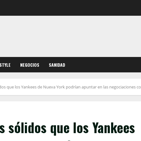
ESTYLE
NEGOCIOS
SANIDAD
idos que los Yankees de Nueva York podrían apuntar en las negociaciones c
s sólidos que los Yankees