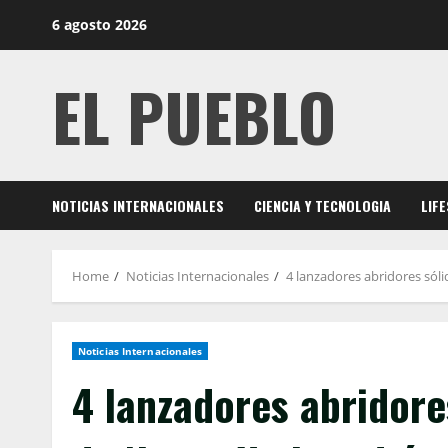
Skip
6 agosto 2026
to
content
EL PUEBLO
NOTICIAS INTERNACIONALES
CIENCIA Y TECNOLOGIA
LIF
Home
Noticias Internacionales
4 lanzadores abridores sól
Noticias Internacionales
4 lanzadores abridore