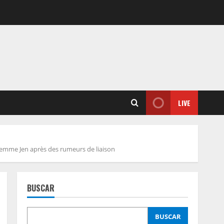
LIVE
femme Jen après des rumeurs de liaison
BUSCAR
BUSCAR