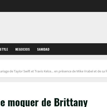
ESTYLE
NEGOCIOS
SANIDAD
iage de Taylor Swift et Travis Kelce… en présence de Mike Vrabel et de sa 
se moquer de Brittany