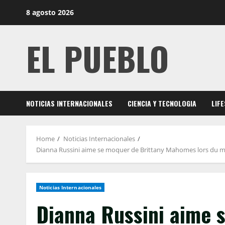
Skip
8 agosto 2026
to
content
EL PUEBLO
NOTICIAS INTERNACIONALES
CIENCIA Y TECNOLOGIA
LIF
Home
Noticias Internacionales
Dianna Russini aime se moquer de Brittany Mahomes lors du mar
Noticias Internacionales
Dianna Russini aime 