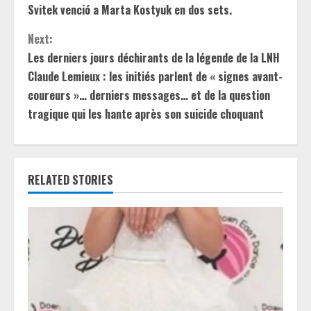
o
Svitek venció a Marta Kostyuk en dos sets.
n
Next:
t
Les derniers jours déchirants de la légende de la LNH
Claude Lemieux : les initiés parlent de « signes avant-
i
coureurs »… derniers messages… et de la question
tragique qui les hante après son suicide choquant
n
u
e
RELATED STORIES
R
e
a
d