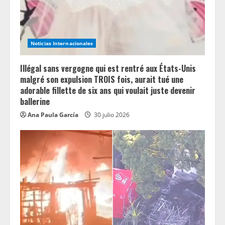
i
n
Noticias Internacionales
g
Illégal sans vergogne qui est rentré aux États-Unis
malgré son expulsion TROIS fois, aurait tué une
adorable fillette de six ans qui voulait juste devenir
ballerine
Ana Paula García
30 julio 2026