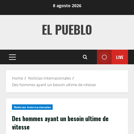
Skip
8 agosto 2026
to
content
EL PUEBLO
LIVE
Primary
Menu
Home
Noticias Internacionales
Des hommes ayant un besoin ultime de vitesse
Noticias Internacionales
Des hommes ayant un besoin ultime de
vitesse