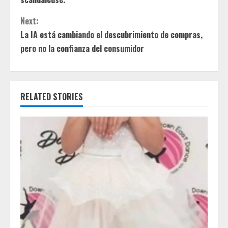
t
Next:
i
La IA está cambiando el descubrimiento de compras,
pero no la confianza del consumidor
n
u
e
RELATED STORIES
R
e
a
d
i
n