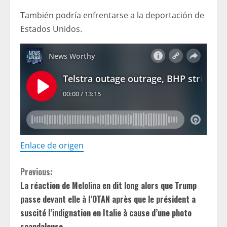
También podría enfrentarse a la deportación de
Estados Unidos.
Enlace de origen
C
Previous:
La réaction de Melolina en dit long alors que Trump
o
passe devant elle à l’OTAN après que le président a
n
suscité l’indignation en Italie à cause d’une photo
scandaleuse.