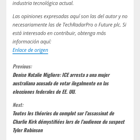
industria tecnológica actual.
Las opiniones expresadas aquí son las del autor y no
necesariamente las de TechRadarPro o Future plc. Si
está interesado en contribuir, obtenga más
información aquí:
Enlace de origen
C
Previous:
Denise Natalie Migliore: ICE arresta a una mujer
o
australiana acusada de votar ilegalmente en las
n
elecciones federales de EE. UU.
t
Next:
Toutes les théories du complot sur l’assassinat de
i
Charlie Kirk démystifiées lors de l’audience du suspect
Tyler Robinson
n