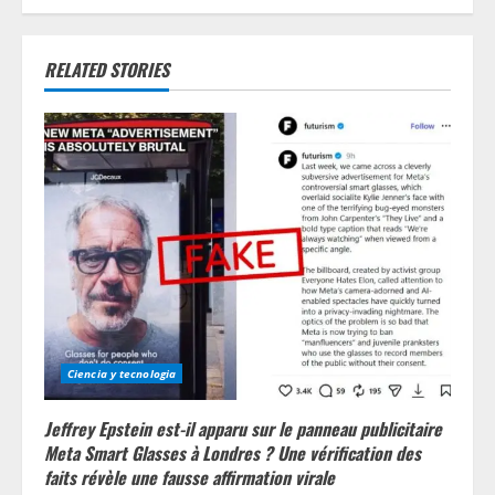
u
e
RELATED STORIES
R
e
a
d
i
n
Ciencia y tecnologia
g
Jeffrey Epstein est-il apparu sur le panneau publicitaire
Meta Smart Glasses à Londres ? Une vérification des
faits révèle une fausse affirmation virale