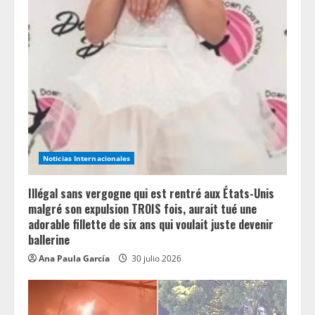
e
R
e
a
d
i
Noticias Internacionales
n
Illégal sans vergogne qui est rentré aux États-Unis
g
malgré son expulsion TROIS fois, aurait tué une
adorable fillette de six ans qui voulait juste devenir
ballerine
Ana Paula García
30 julio 2026