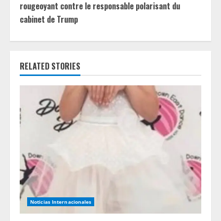
i
rougeoyant contre le responsable polarisant du
cabinet de Trump
n
u
e
RELATED STORIES
R
e
a
d
i
n
Noticias Internacionales
g