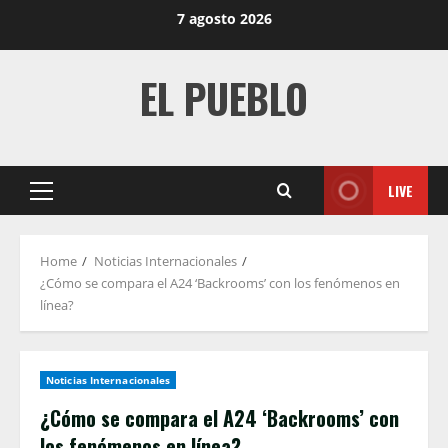
Skip
7 agosto 2026
to
content
EL PUEBLO
LIVE
Primary
Menu
Home
Noticias Internacionales
¿Cómo se compara el A24 ‘Backrooms’ con los fenómenos en
línea?
Noticias Internacionales
¿Cómo se compara el A24 ‘Backrooms’ con
los fenómenos en línea?