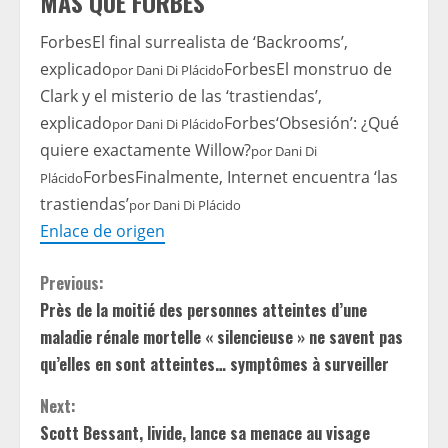
MÁS QUE FORBES
Forbes
El final surrealista de ‘Backrooms’,
explicado
Forbes
El monstruo de
por
Dani Di Plácido
Clark y el misterio de las ‘trastiendas’,
explicado
Forbes
‘Obsesión’: ¿Qué
por
Dani Di Plácido
quiere exactamente Willow?
por
Dani Di
Forbes
Finalmente, Internet encuentra ‘las
Plácido
trastiendas’
por
Dani Di Plácido
Enlace de origen
C
Previous:
Près de la moitié des personnes atteintes d’une
o
maladie rénale mortelle « silencieuse » ne savent pas
n
qu’elles en sont atteintes… symptômes à surveiller
t
Next:
Scott Bessant, livide, lance sa menace au visage