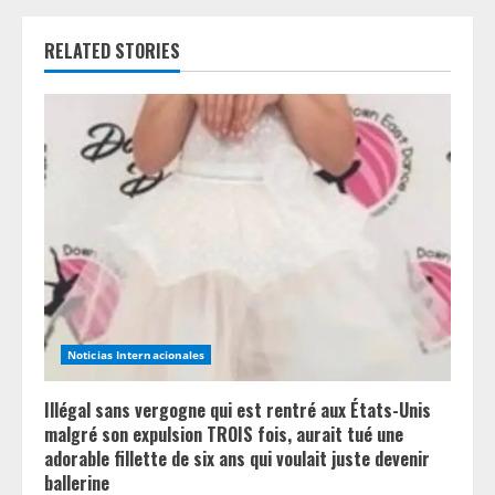
u
RELATED STORIES
e
R
e
a
d
i
n
Noticias Internacionales
g
Illégal sans vergogne qui est rentré aux États-Unis
malgré son expulsion TROIS fois, aurait tué une
adorable fillette de six ans qui voulait juste devenir
ballerine