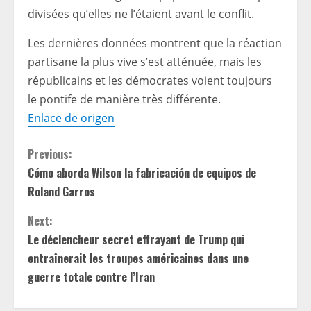
divisées qu’elles ne l’étaient avant le conflit.
Les dernières données montrent que la réaction
partisane la plus vive s’est atténuée, mais les
républicains et les démocrates voient toujours
le pontife de manière très différente.
Enlace de origen
C
Previous:
Cómo aborda Wilson la fabricación de equipos de
o
Roland Garros
n
Next:
t
Le déclencheur secret effrayant de Trump qui
entraînerait les troupes américaines dans une
i
guerre totale contre l’Iran
n