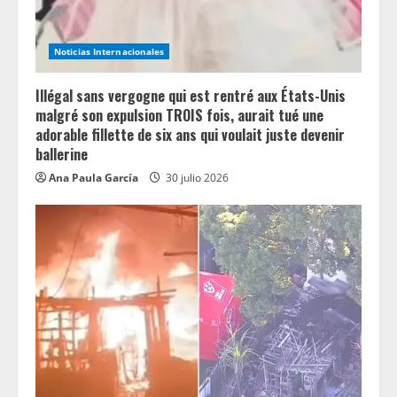
d
Noticias Internacionales
i
n
Illégal sans vergogne qui est rentré aux États-Unis
malgré son expulsion TROIS fois, aurait tué une
g
adorable fillette de six ans qui voulait juste devenir
ballerine
Ana Paula García
30 julio 2026