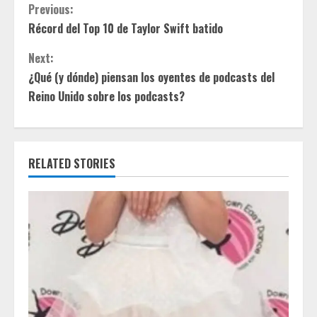
C
Previous:
Récord del Top 10 de Taylor Swift batido
o
Next:
n
¿Qué (y dónde) piensan los oyentes de podcasts del
t
Reino Unido sobre los podcasts?
i
n
RELATED STORIES
u
e
R
e
a