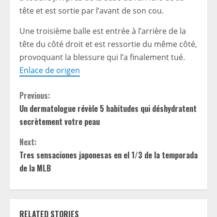
tête et est sortie par l’avant de son cou.
Une troisième balle est entrée à l’arrière de la
tête du côté droit et est ressortie du même côté,
provoquant la blessure qui l’a finalement tué.
Enlace de origen
C
Previous:
Un dermatologue révèle 5 habitudes qui déshydratent
o
secrètement votre peau
n
Next:
t
Tres sensaciones japonesas en el 1/3 de la temporada
de la MLB
i
n
RELATED STORIES