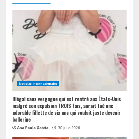
u
e
R
e
a
d
i
Noticias Internacionales
n
Illégal sans vergogne qui est rentré aux États-Unis
g
malgré son expulsion TROIS fois, aurait tué une
adorable fillette de six ans qui voulait juste devenir
ballerine
Ana Paula García
30 julio 2026