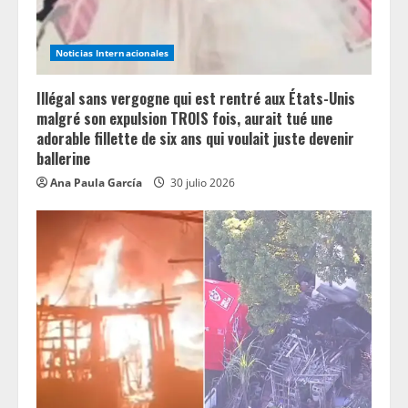
n
g
Noticias Internacionales
Illégal sans vergogne qui est rentré aux États-Unis
malgré son expulsion TROIS fois, aurait tué une
adorable fillette de six ans qui voulait juste devenir
ballerine
Ana Paula García
30 julio 2026