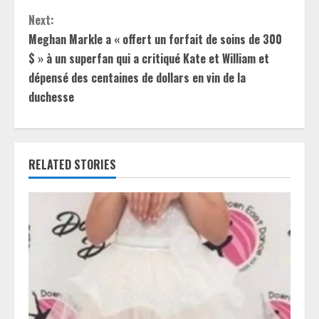
t
Next:
Meghan Markle a « offert un forfait de soins de 300
i
$ » à un superfan qui a critiqué Kate et William et
dépensé des centaines de dollars en vin de la
n
duchesse
u
e
RELATED STORIES
R
e
a
d
i