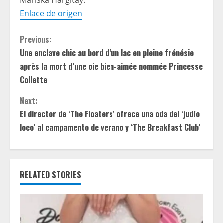
Mariska Hargitay.
Enlace de origen
C
Previous:
Une enclave chic au bord d’un lac en pleine frénésie
o
après la mort d’une oie bien-aimée nommée Princesse
n
Collette
t
Next:
El director de ‘The Floaters’ ofrece una oda del ‘judío
i
loco’ al campamento de verano y ‘The Breakfast Club’
n
u
RELATED STORIES
e
R