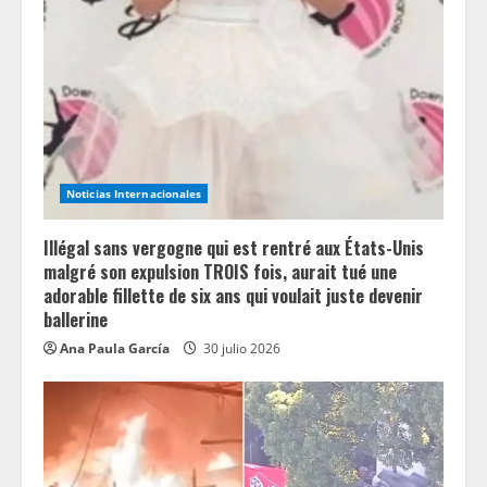
e
a
d
i
n
Noticias Internacionales
g
Illégal sans vergogne qui est rentré aux États-Unis
malgré son expulsion TROIS fois, aurait tué une
adorable fillette de six ans qui voulait juste devenir
ballerine
Ana Paula García
30 julio 2026