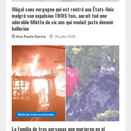
g
Illégal sans vergogne qui est rentré aux États-Unis
malgré son expulsion TROIS fois, aurait tué une
adorable fillette de six ans qui voulait juste devenir
ballerine
Ana Paula García
30 julio 2026
Noticias Internacionales
La familia de tres personas que murieron en el