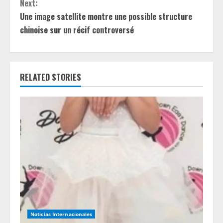
t
Next:
Une image satellite montre une possible structure
i
chinoise sur un récif controversé
n
u
RELATED STORIES
e
R
e
a
d
i
n
Noticias Internacionales