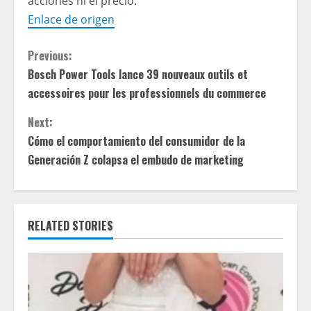
acciones ni el precio.
Enlace de origen
C
Previous:
Bosch Power Tools lance 39 nouveaux outils et
o
accessoires pour les professionnels du commerce
n
Next:
t
Cómo el comportamiento del consumidor de la
Generación Z colapsa el embudo de marketing
i
n
RELATED STORIES
u
e
R