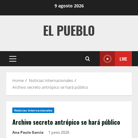
Skip
9 agosto 2026
to
content
EL PUEBLO
LIVE
Primary
Menu
Home
Noticias Internacionales
Archivo secreto antrópico se hará público
Noticias Internacionales
Archivo secreto antrópico se hará público
Ana Paula García
1 junio 2026