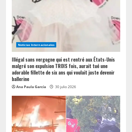
e
a
d
i
Noticias Internacionales
n
Illégal sans vergogne qui est rentré aux États-Unis
g
malgré son expulsion TROIS fois, aurait tué une
adorable fillette de six ans qui voulait juste devenir
ballerine
Ana Paula García
30 julio 2026