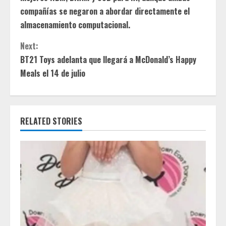
n
compañías se negaron a abordar directamente el
almacenamiento computacional.
t
Next:
i
BT21 Toys adelanta que llegará a McDonald’s Happy
Meals el 14 de julio
n
u
e
RELATED STORIES
R
e
a
d