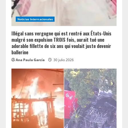
i
n
Noticias Internacionales
g
Illégal sans vergogne qui est rentré aux États-Unis
malgré son expulsion TROIS fois, aurait tué une
adorable fillette de six ans qui voulait juste devenir
ballerine
Ana Paula García
30 julio 2026