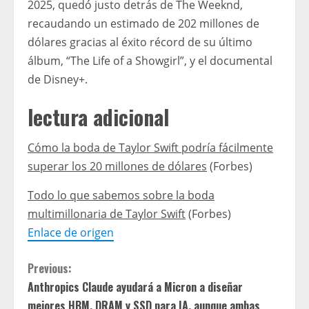
2025, quedó justo detrás de The Weeknd,
recaudando un estimado de 202 millones de
dólares gracias al éxito récord de su último
álbum, “The Life of a Showgirl”, y el documental
de Disney+.
lectura adicional
Cómo la boda de Taylor Swift podría fácilmente
superar los 20 millones de dólares
(Forbes)
Todo lo que sabemos sobre la boda
multimillonaria de Taylor Swift
(Forbes)
Enlace de origen
C
Previous:
Anthropics Claude ayudará a Micron a diseñar
o
mejores HBM, DRAM y SSD para IA, aunque ambas