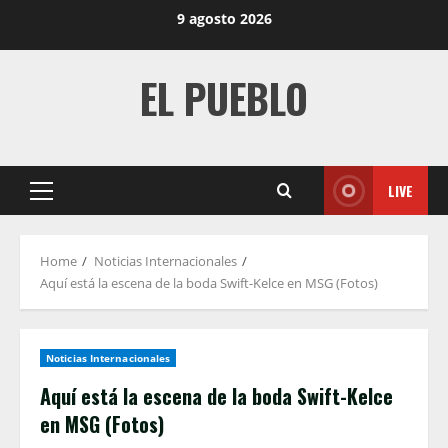
Skip
9 agosto 2026
to
content
EL PUEBLO
LIVE
Primary
Menu
Home
Noticias Internacionales
Aquí está la escena de la boda Swift-Kelce en MSG (Fotos)
Noticias Internacionales
Aquí está la escena de la boda Swift-Kelce
en MSG (Fotos)