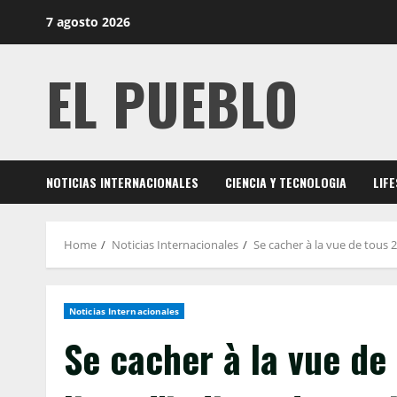
Skip
7 agosto 2026
to
content
EL PUEBLO
NOTICIAS INTERNACIONALES
CIENCIA Y TECNOLOGIA
LIF
Home
Noticias Internacionales
Se cacher à la vue de tous 
Noticias Internacionales
Se cacher à la vue de