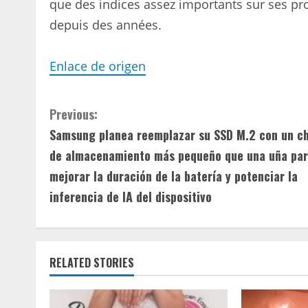
que des indices assez importants sur ses pro
depuis des années.
Enlace de origen
C
Previous:
Samsung planea reemplazar su SSD M.2 con un ch
o
de almacenamiento más pequeño que una uña pa
n
mejorar la duración de la batería y potenciar la
inferencia de IA del dispositivo
t
i
n
RELATED STORIES
u