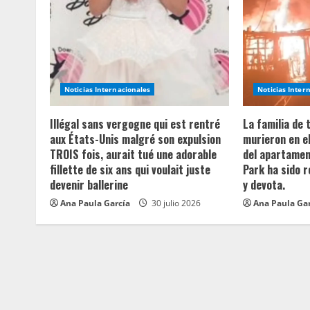
e
R
e
a
Noticias Internacionales
Noticias Inter
d
Illégal sans vergogne qui est rentré
La familia de
aux États-Unis malgré son expulsion
murieron en e
i
TROIS fois, aurait tué une adorable
del apartament
fillette de six ans qui voulait juste
Park ha sido 
n
devenir ballerine
y devota.
Ana Paula García
30 julio 2026
Ana Paula Ga
g