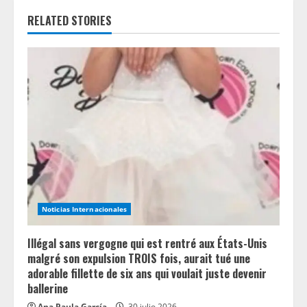
e
RELATED STORIES
R
e
a
d
i
n
g
Noticias Internacionales
Illégal sans vergogne qui est rentré aux États-Unis
malgré son expulsion TROIS fois, aurait tué une
adorable fillette de six ans qui voulait juste devenir
ballerine
Ana Paula García
30 julio 2026