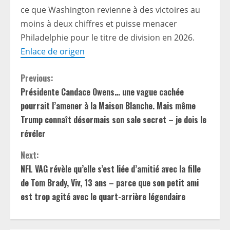
ce que Washington revienne à des victoires au
moins à deux chiffres et puisse menacer
Philadelphie pour le titre de division en 2026.
Enlace de origen
C
Previous:
Présidente Candace Owens… une vague cachée
o
pourrait l’amener à la Maison Blanche. Mais même
n
Trump connaît désormais son sale secret – je dois le
révéler
t
Next:
i
NFL VAG révèle qu’elle s’est liée d’amitié avec la fille
de Tom Brady, Viv, 13 ans – parce que son petit ami
n
est trop agité avec le quart-arrière légendaire
u