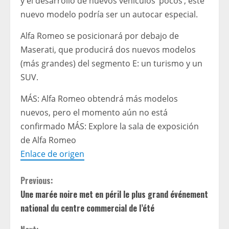
y el desarrollo de nuevos vehículos ‘pocos’; este
nuevo modelo podría ser un autocar especial.
Alfa Romeo se posicionará por debajo de
Maserati, que producirá dos nuevos modelos
(más grandes) del segmento E: un turismo y un
SUV.
MÁS: Alfa Romeo obtendrá más modelos
nuevos, pero el momento aún no está
confirmado MÁS: Explore la sala de exposición
de Alfa Romeo
Enlace de origen
C
Previous:
Une marée noire met en péril le plus grand événement
o
national du centre commercial de l’été
n