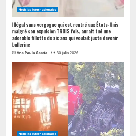
n
Noticias Internacionales
g
Illégal sans vergogne qui est rentré aux États-Unis
malgré son expulsion TROIS fois, aurait tué une
adorable fillette de six ans qui voulait juste devenir
ballerine
Ana Paula García
30 julio 2026
Noticias Internacionales