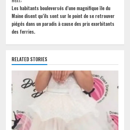
Next:
t
Les habitants bouleversés d’une magnifique île du
Maine disent qu’ils sont sur le point de se retrouver
i
piégés dans un paradis à cause des prix exorbitants
des ferries.
n
u
e
RELATED STORIES
R
e
a
d
i