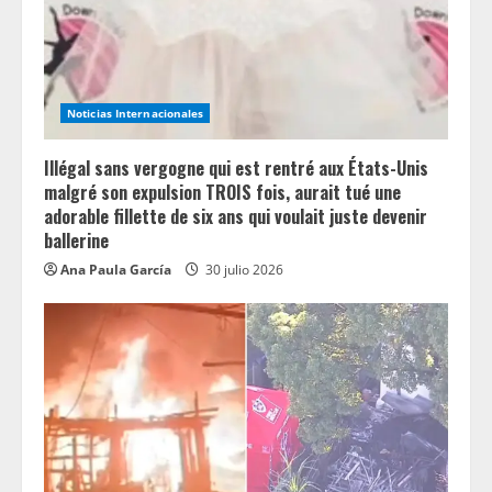
d
i
n
Noticias Internacionales
g
Illégal sans vergogne qui est rentré aux États-Unis
malgré son expulsion TROIS fois, aurait tué une
adorable fillette de six ans qui voulait juste devenir
ballerine
Ana Paula García
30 julio 2026