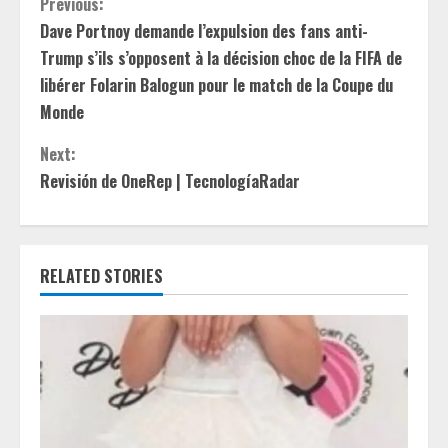
C
Previous:
Dave Portnoy demande l’expulsion des fans anti-
o
Trump s’ils s’opposent à la décision choc de la FIFA de
n
libérer Folarin Balogun pour le match de la Coupe du
Monde
t
Next:
i
Revisión de OneRep | TecnologíaRadar
n
u
RELATED STORIES
e
R
e
a