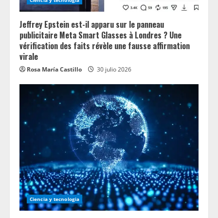
n
g
Jeffrey Epstein est-il apparu sur le panneau
publicitaire Meta Smart Glasses à Londres ? Une
vérification des faits révèle une fausse affirmation
virale
Rosa María Castillo
30 julio 2026
Ciencia y tecnologia