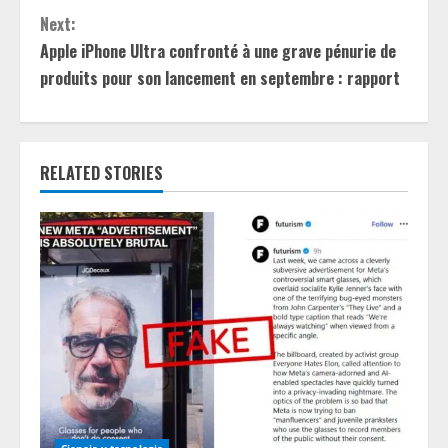
t
Next:
Apple iPhone Ultra confronté à une grave pénurie de
i
produits pour son lancement en septembre : rapport
n
u
RELATED STORIES
e
R
e
a
d
i
Ciencia y tecnologia