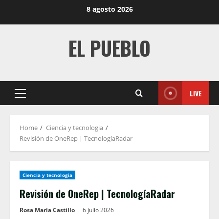
Skip
8 agosto 2026
to
content
EL PUEBLO
LIVE
Primary
Menu
Home
Ciencia y tecnologia
Revisión de OneRep | TecnologíaRadar
Ciencia y tecnologia
Revisión de OneRep | TecnologíaRadar
Rosa María Castillo
6 julio 2026