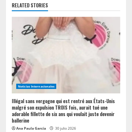
n
RELATED STORIES
u
e
R
e
a
d
Noticias Internacionales
i
n
Illégal sans vergogne qui est rentré aux États-Unis
malgré son expulsion TROIS fois, aurait tué une
g
adorable fillette de six ans qui voulait juste devenir
ballerine
Ana Paula García
30 julio 2026