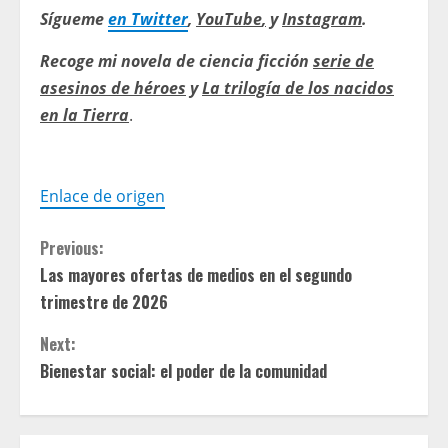
Sígueme
en Twitter
,
YouTube
,
y
Instagram
.
Recoge mi novela de ciencia ficción
serie de
asesinos de héroes
y
La trilogía de los nacidos
en la Tierra
.
Enlace de origen
C
Previous:
Las mayores ofertas de medios en el segundo
o
trimestre de 2026
n
Next:
t
Bienestar social: el poder de la comunidad
i