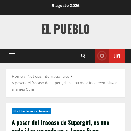
Skip
9 agosto 2026
to
content
EL PUEBLO
LIVE
Primary
Menu
Home
Noticias Internacionales
A pesar del fracaso de Supergirl, es una mala idea reemplazar
a James Gunn
Noticias Internacionales
A pesar del fracaso de Supergirl, es una
mala idea reemplazar a James Gunn