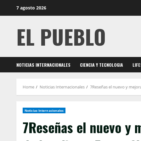
Skip
7 agosto 2026
to
content
EL PUEBLO
NOTICIAS INTERNACIONALES
CIENCIA Y TECNOLOGIA
LIF
Home
Noticias Internacionales
7Reseñas el nuevo y mejorad
Noticias Internacionales
7Reseñas el nuevo y 