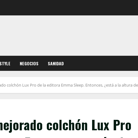
ESTYLE
NEGOCIOS
SANIDAD
o colchón Lux Pro de la editora Emma Sleep. Entonces, ¿está a la altura de
mejorado colchón Lux Pro