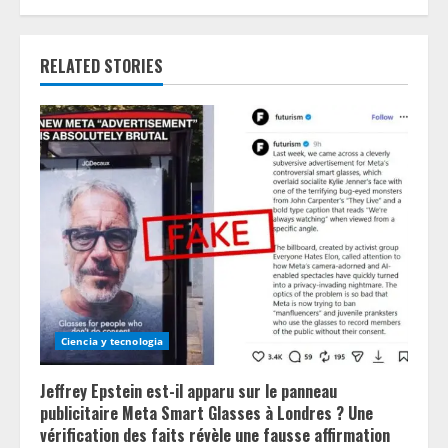
n
RELATED STORIES
u
e
R
e
a
d
i
Ciencia y tecnologia
n
Jeffrey Epstein est-il apparu sur le panneau
g
publicitaire Meta Smart Glasses à Londres ? Une
vérification des faits révèle une fausse affirmation