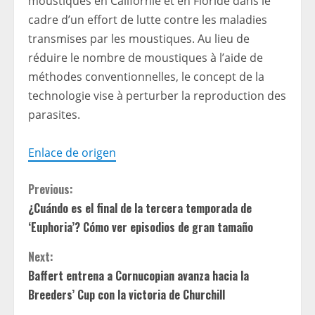
moustiques en Californie et en Floride dans le
cadre d’un effort de lutte contre les maladies
transmises par les moustiques. Au lieu de
réduire le nombre de moustiques à l’aide de
méthodes conventionnelles, le concept de la
technologie vise à perturber la reproduction des
parasites.
Enlace de origen
C
Previous:
¿Cuándo es el final de la tercera temporada de
o
‘Euphoria’? Cómo ver episodios de gran tamaño
n
Next:
t
Baffert entrena a Cornucopian avanza hacia la
Breeders’ Cup con la victoria de Churchill
i