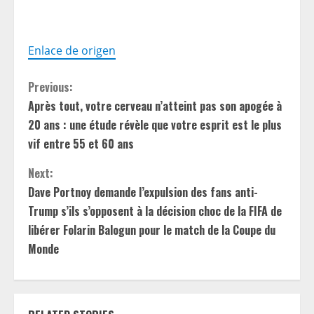
Enlace de origen
C
Previous:
Après tout, votre cerveau n’atteint pas son apogée à
o
20 ans : une étude révèle que votre esprit est le plus
n
vif entre 55 et 60 ans
t
Next:
Dave Portnoy demande l’expulsion des fans anti-
i
Trump s’ils s’opposent à la décision choc de la FIFA de
libérer Folarin Balogun pour le match de la Coupe du
n
Monde
u
e