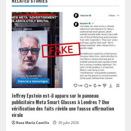
RELATED STORIES
R
e
a
d
i
n
g
Ciencia y tecnologia
Jeffrey Epstein est-il apparu sur le panneau
publicitaire Meta Smart Glasses à Londres ? Une
vérification des faits révèle une fausse affirmation
virale
Rosa María Castillo
30 julio 2026