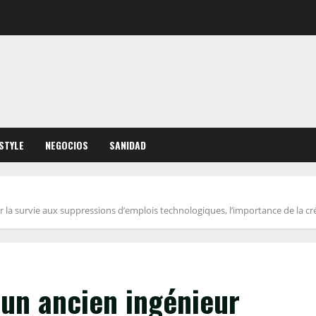
ESTYLE
NEGOCIOS
SANIDAD
la survie aux suppressions d’emplois technologiques, l’importance de la créat
un ancien ingénieur