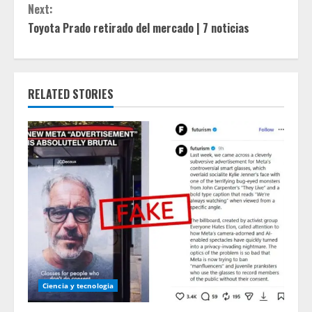
n
Next:
t
Toyota Prado retirado del mercado | 7 noticias
i
n
RELATED STORIES
u
e
R
e
a
d
Ciencia y tecnologia
i