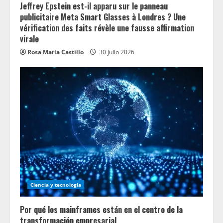
n
Jeffrey Epstein est-il apparu sur le panneau
publicitaire Meta Smart Glasses à Londres ? Une
g
vérification des faits révèle une fausse affirmation
virale
Rosa María Castillo
30 julio 2026
Ciencia y tecnologia
Por qué los mainframes están en el centro de la
transformación empresarial