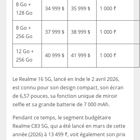
8 Go +
34 999 $
35 999 $
1 000 ₹
128 Go
8 Go +
37 999 $
38 999 $
1 000 ₹
256 Go
12 Go +
40 999 $
41 999 $
1 000 ₹
256 Go
Le Realme 16 5G, lancé en Inde le 2 avril 2026,
est connu pour son design compact, son écran
de 6,57 pouces, sa fonction unique de miroir
selfie et sa grande batterie de 7 000 mAh.
Pendant ce temps, le segment budgétaire
Realme C83 5G, qui a été lancé en mars de cette
année (2026) à 13 499 ₹, voit également son prix