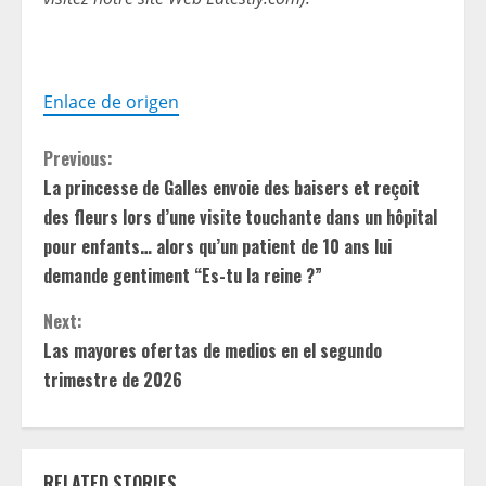
Enlace de origen
C
Previous:
La princesse de Galles envoie des baisers et reçoit
o
des fleurs lors d’une visite touchante dans un hôpital
n
pour enfants… alors qu’un patient de 10 ans lui
demande gentiment “Es-tu la reine ?”
t
Next:
i
Las mayores ofertas de medios en el segundo
trimestre de 2026
n
u
e
RELATED STORIES