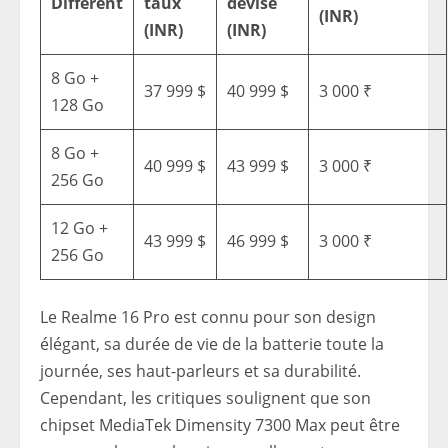
Différent
taux
devise
(INR)
(INR)
(INR)
8 Go +
37 999 $
40 999 $
3 000 ₹
128 Go
8 Go +
40 999 $
43 999 $
3 000 ₹
256 Go
12 Go +
43 999 $
46 999 $
3 000 ₹
256 Go
Le Realme 16 Pro est connu pour son design
élégant, sa durée de vie de la batterie toute la
journée, ses haut-parleurs et sa durabilité.
Cependant, les critiques soulignent que son
chipset MediaTek Dimensity 7300 Max peut être