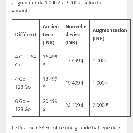
augmenter de 1 000 ₹ à 2 000 ₹, selon la
variante.
Ancien
Nouvelle
Augmentation
Différent
taux
devise
(INR)
(INR)
(INR)
4 Go + 64
16 499
17 499 $
1 000 ₹
Go
$
4 Go +
18 499
19 499 $
1 000 ₹
128 Go
$
6 Go +
20 499
22 499 $
2 000 ₹
128 Go
$
Le Realme C83 5G offre une grande batterie de 7