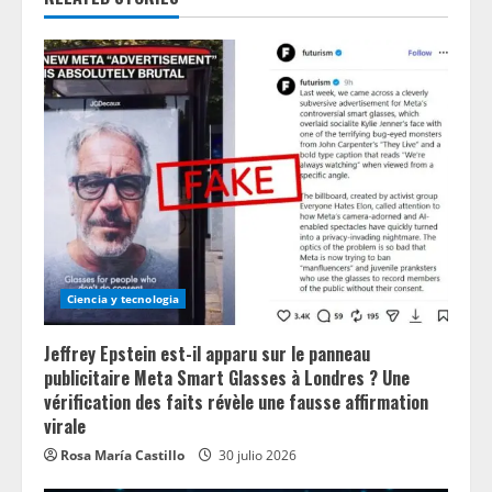
R
e
a
d
i
n
Ciencia y tecnologia
g
Jeffrey Epstein est-il apparu sur le panneau
publicitaire Meta Smart Glasses à Londres ? Une
vérification des faits révèle une fausse affirmation
virale
Rosa María Castillo
30 julio 2026