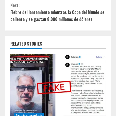
t
Next:
Fiebre del lanzamiento mientras la Copa del Mundo se
i
calienta y se gastan 8.000 millones de dólares
n
u
RELATED STORIES
e
R
e
a
d
i
Ciencia y tecnologia