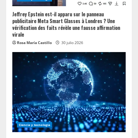
n
g
Jeffrey Epstein est-il apparu sur le panneau
publicitaire Meta Smart Glasses à Londres ? Une
vérification des faits révèle une fausse affirmation
virale
Rosa María Castillo
30 julio 2026
Ciencia y tecnologia