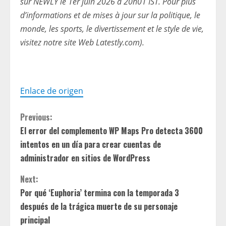
sur NEWLY le 1er juin 2026 à 20h01 IST. Pour plus
d’informations et de mises à jour sur la politique, le
monde, les sports, le divertissement et le style de vie,
visitez notre site Web Latestly.com).
Enlace de origen
C
Previous:
El error del complemento WP Maps Pro detecta 3600
o
intentos en un día para crear cuentas de
n
administrador en sitios de WordPress
t
Next:
Por qué ‘Euphoria’ termina con la temporada 3
i
después de la trágica muerte de su personaje
principal