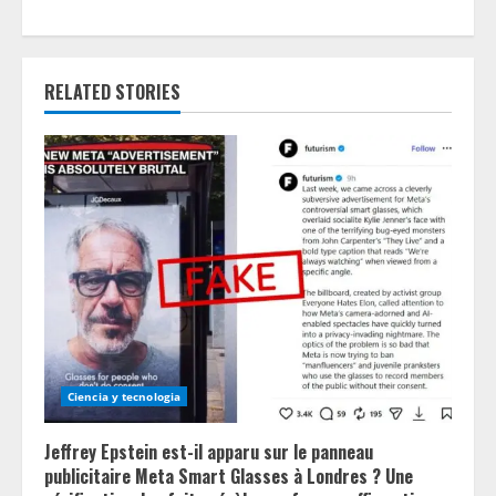
n
u
e
RELATED STORIES
R
e
a
d
i
n
Ciencia y tecnologia
g
Jeffrey Epstein est-il apparu sur le panneau
publicitaire Meta Smart Glasses à Londres ? Une