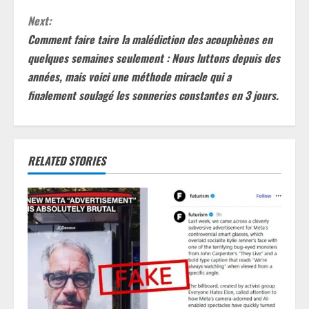
t
Next:
Comment faire taire la malédiction des acouphènes en
i
quelques semaines seulement : Nous luttons depuis des
années, mais voici une méthode miracle qui a
n
finalement soulagé les sonneries constantes en 3 jours.
u
e
RELATED STORIES
R
e
a
d
i