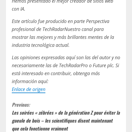
Hemos presentado el mejor creador de sitios web
con IA.
Este artículo fue producido en parte
Perspectiva
profesional de TechRadar
Nuestro canal para
mostrar las mejores y más brillantes mentes de la
industria tecnológica actual.
Las opiniones expresadas aquí son las del autor y no
necesariamente las de TechRadarPro o Future plc. Si
está interesado en contribuir, obtenga más
información aquí:
Enlace de origen
C
Previous:
Les soirées « zébrées » de la génération Z pour éviter la
o
gueule de bois – les scientifiques disent maintenant
n
que cela fonctionne vraiment