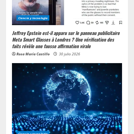
n
g
Ciencia y tecnologia
Jeffrey Epstein est-il apparu sur le panneau publicitaire
Meta Smart Glasses à Londres ? Une vérification des
faits révèle une fausse affirmation virale
Rosa María Castillo
30 julio 2026
Ciencia y tecnologia