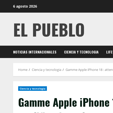
Skip
6 agosto 2026
to
content
EL PUEBLO
NOTICIAS INTERNACIONALES
CIENCIA Y TECNOLOGIA
LIF
Home
Ciencia y tecnologia
Gamme Apple iPhone 18 : attent
Ciencia y tecnologia
Gamme Apple iPhone 1