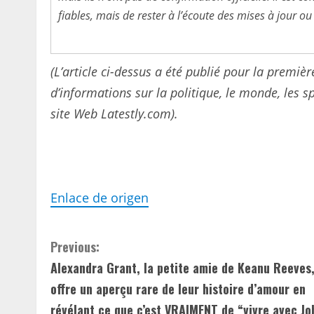
fiables, mais de rester à l’écoute des mises à jour ou
(L’article ci-dessus a été publié pour la premiè
d’informations sur la politique, le monde, les spo
site Web Latestly.com).
Enlace de origen
C
Previous:
Alexandra Grant, la petite amie de Keanu Reeves
o
offre un aperçu rare de leur histoire d’amour en
n
révélant ce que c’est VRAIMENT de “vivre avec Jo