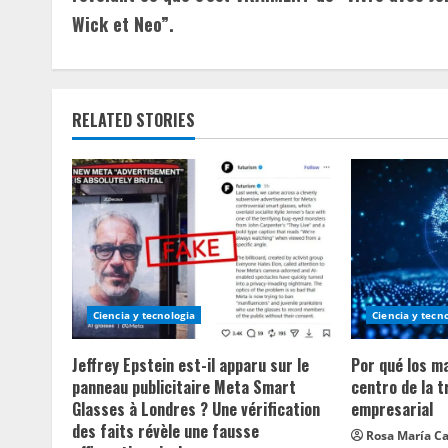
Wick et Neo”.
t
i
n
RELATED STORIES
u
e
R
e
a
Ciencia y tecnologia
Ciencia y tecn
d
Jeffrey Epstein est-il apparu sur le
Por qué los m
panneau publicitaire Meta Smart
centro de la 
i
Glasses à Londres ? Une vérification
empresarial
des faits révèle une fausse
Rosa María Ca