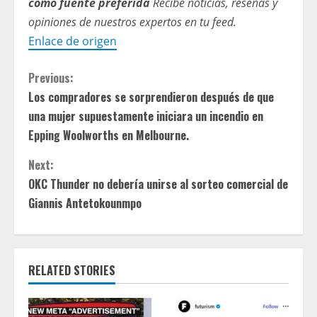
como fuente preferida
Recibe noticias, reseñas y
opiniones de nuestros expertos en tu feed.
Enlace de origen
C
Previous:
Los compradores se sorprendieron después de que
o
una mujer supuestamente iniciara un incendio en
n
Epping Woolworths en Melbourne.
t
Next:
OKC Thunder no debería unirse al sorteo comercial de
i
Giannis Antetokounmpo
n
u
RELATED STORIES
e