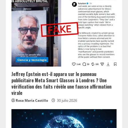
R
e
a
d
i
n
Ciencia y tecnologia
g
Jeffrey Epstein est-il apparu sur le panneau
publicitaire Meta Smart Glasses à Londres ? Une
vérification des faits révèle une fausse affirmation
virale
Rosa María Castillo
30 julio 2026