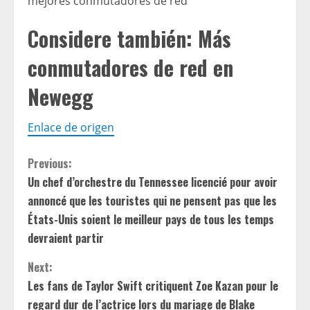
mejores conmutadores de red
Considere también: Más
conmutadores de red en
Newegg
Enlace de origen
C
Previous:
Un chef d’orchestre du Tennessee licencié pour avoir
o
annoncé que les touristes qui ne pensent pas que les
n
États-Unis soient le meilleur pays de tous les temps
devraient partir
t
Next:
i
Les fans de Taylor Swift critiquent Zoe Kazan pour le
regard dur de l’actrice lors du mariage de Blake