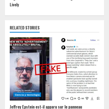
n
Lively
u
e
RELATED STORIES
R
e
a
d
i
n
g
Ciencia y tecnologia
Jeffrey Epstein est-il apparu sur le panneau