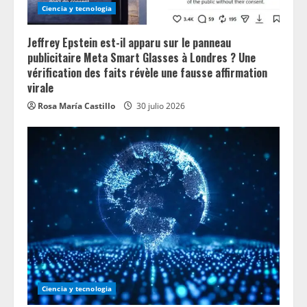
Ciencia y tecnologia
g
Jeffrey Epstein est-il apparu sur le panneau
publicitaire Meta Smart Glasses à Londres ? Une
vérification des faits révèle une fausse affirmation
virale
Rosa María Castillo
30 julio 2026
Ciencia y tecnologia