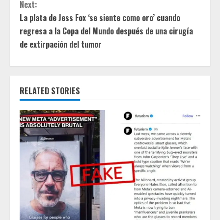
t
Next:
La plata de Jess Fox ‘se siente como oro’ cuando
i
regresa a la Copa del Mundo después de una cirugía
de extirpación del tumor
n
u
e
RELATED STORIES
R
e
a
d
i
n