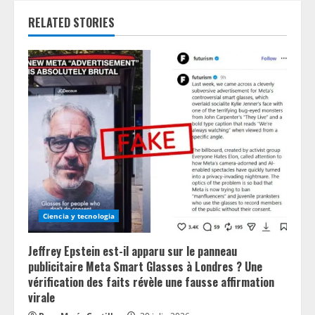
n
RELATED STORIES
u
e
R
e
a
d
i
Ciencia y tecnologia
n
Jeffrey Epstein est-il apparu sur le panneau
g
publicitaire Meta Smart Glasses à Londres ? Une
vérification des faits révèle une fausse affirmation
virale