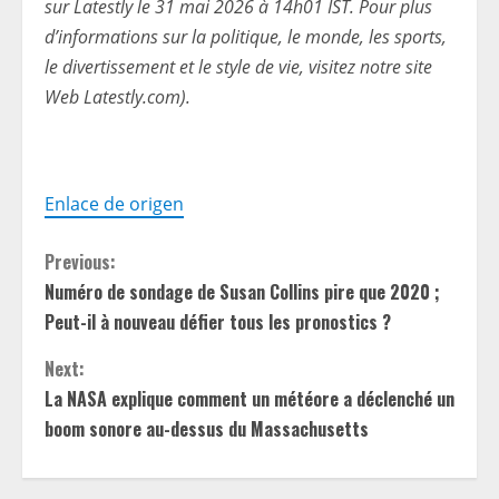
sur Latestly le 31 mai 2026 à 14h01 IST. Pour plus
d’informations sur la politique, le monde, les sports,
le divertissement et le style de vie, visitez notre site
Web Latestly.com).
Enlace de origen
C
Previous:
Numéro de sondage de Susan Collins pire que 2020 ;
o
Peut-il à nouveau défier tous les pronostics ?
n
Next:
t
La NASA explique comment un météore a déclenché un
boom sonore au-dessus du Massachusetts
i