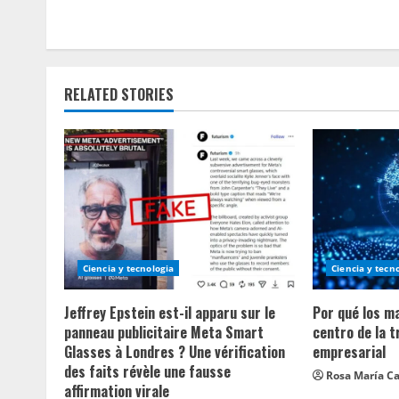
t
i
n
RELATED STORIES
u
e
R
e
a
Ciencia y tecnologia
Ciencia y tecn
d
Jeffrey Epstein est-il apparu sur le
Por qué los m
panneau publicitaire Meta Smart
centro de la 
i
Glasses à Londres ? Une vérification
empresarial
des faits révèle une fausse
Rosa María Ca
n
affirmation virale