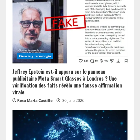
R
e
a
d
i
Ciencia y tecnologia
n
Jeffrey Epstein est-il apparu sur le panneau
g
publicitaire Meta Smart Glasses à Londres ? Une
vérification des faits révèle une fausse affirmation
virale
Rosa María Castillo
30 julio 2026