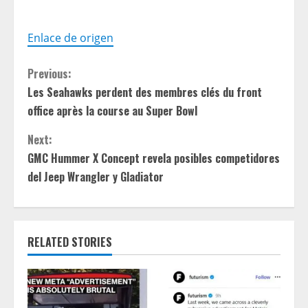
Enlace de origen
C
Previous:
Les Seahawks perdent des membres clés du front
o
office après la course au Super Bowl
n
Next:
t
GMC Hummer X Concept revela posibles competidores
del Jeep Wrangler y Gladiator
i
n
RELATED STORIES
u
e