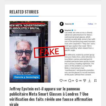
n
RELATED STORIES
u
e
R
e
a
d
i
Ciencia y tecnologia
n
Jeffrey Epstein est-il apparu sur le panneau
g
publicitaire Meta Smart Glasses à Londres ? Une
vérification des faits révèle une fausse affirmation
virale