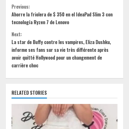
C
Previous:
Ahorre la friolera de $ 350 en el IdeaPad Slim 3 con
o
tecnología Ryzen 7 de Lenovo
n
Next:
t
La star de Buffy contre les vampires, Eliza Dushku,
informe ses fans sur sa vie très différente après
i
avoir quitté Hollywood pour un changement de
carrière choc
n
u
e
RELATED STORIES
R
e