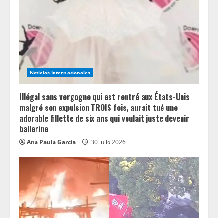
a
d
i
n
Noticias Internacionales
g
Illégal sans vergogne qui est rentré aux États-Unis
malgré son expulsion TROIS fois, aurait tué une
adorable fillette de six ans qui voulait juste devenir
ballerine
Ana Paula García
30 julio 2026