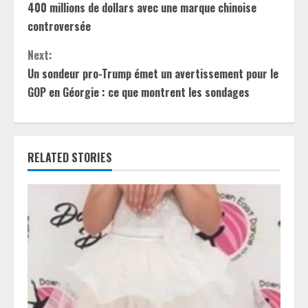
n
400 millions de dollars avec une marque chinoise
controversée
t
Next:
i
Un sondeur pro-Trump émet un avertissement pour le
GOP en Géorgie : ce que montrent les sondages
n
u
e
RELATED STORIES
R
e
a
d
i