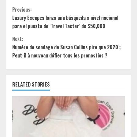
C
Previous:
Luxury Escapes lanza una búsqueda a nivel nacional
o
para el puesto de ‘Travel Taster’ de $50,000
n
Next:
t
Numéro de sondage de Susan Collins pire que 2020 ;
Peut-il à nouveau défier tous les pronostics ?
i
n
RELATED STORIES
u
e
R
e