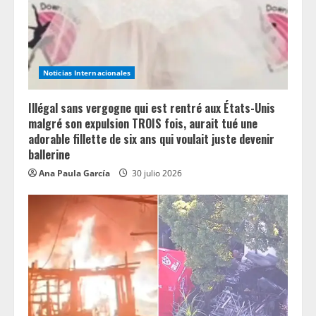
a
d
i
Noticias Internacionales
n
Illégal sans vergogne qui est rentré aux États-Unis
g
malgré son expulsion TROIS fois, aurait tué une
adorable fillette de six ans qui voulait juste devenir
ballerine
Ana Paula García
30 julio 2026