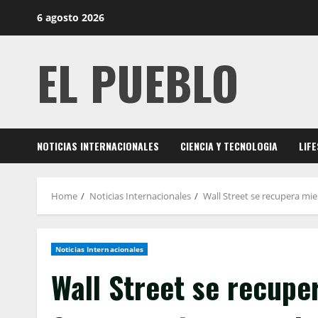
Skip
6 agosto 2026
to
content
EL PUEBLO
NOTICIAS INTERNACIONALES
CIENCIA Y TECNOLOGIA
LIF
Home
Noticias Internacionales
Wall Street se recupera mien
Noticias Internacionales
Wall Street se recuper