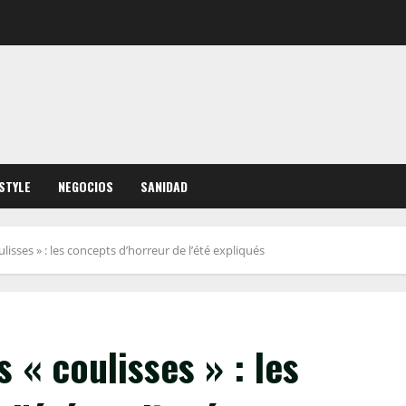
ESTYLE
NEGOCIOS
SANIDAD
lisses » : les concepts d’horreur de l’été expliqués
 « coulisses » : les