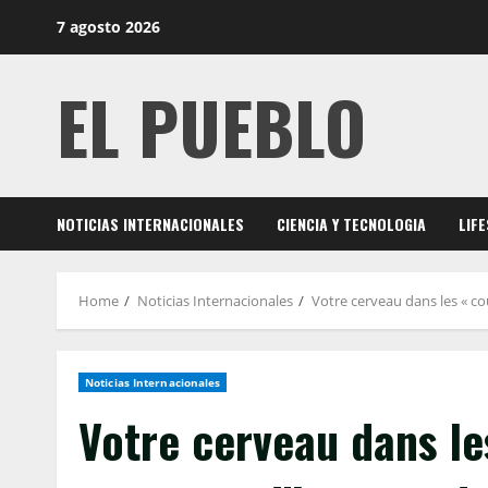
Skip
7 agosto 2026
to
content
EL PUEBLO
NOTICIAS INTERNACIONALES
CIENCIA Y TECNOLOGIA
LIF
Home
Noticias Internacionales
Votre cerveau dans les « cou
Noticias Internacionales
Votre cerveau dans les